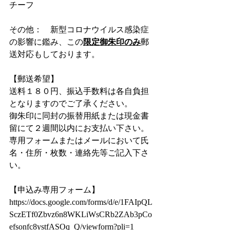
チーフ
その他：　新型コロナウイルス感染症
の影響に鑑み、この
限定御朱印のみ
郵
送対応もしております。
【郵送希望】
送料１８０円、振込手数料は各自負担
となりますのでご了承ください。
御朱印に同封の振替用紙または現金書
留にて２週間以内にお支払い下さい。
専用フォームまたはメールにおいて氏
名・住所・枚数・連絡先等ご記入下さ
い。
【申込み専用フォーム】
https://docs.google.com/forms/d/e/1FAIpQL
SczETf0Zbvz6n8WKLiWsCRb2ZAb3pCo
efsonfc8ystfASOq_Q/viewform?pli=1