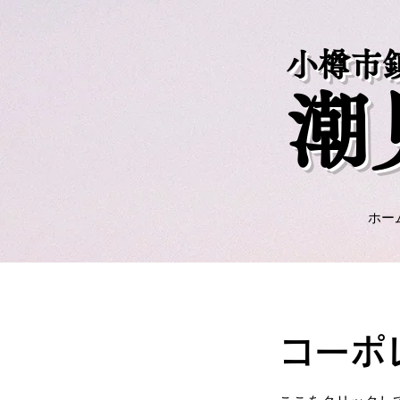
小樽市
​
ホー
コーポ