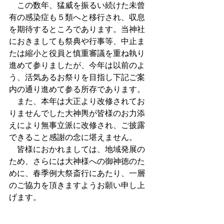
　この数年、猛威を振るい続けた未曾
有の感染症も５類へと移行され、収息
を期待するところであります。当神社
におきましても祭典や行事等、中止ま
たは縮小と役員と慎重審議を重ね執り
進めて参りましたが、今年は以前のよ
う、活気あるお祭りを目指し下記ご案
内の通り進めて参る所存であります。
　また、本年は大正より改修されてお
りませんでした大神輿が皆様のお力添
えにより無事立派に改修され、ご披露
できること感謝の念に堪えません。
　皆様におかれましては、地域発展の
ため、さらには大神様への御神徳のた
めに、春季例大祭斎行にあたり、一層
のご協力を頂きますようお願い申し上
げます。