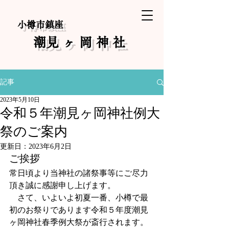
小樽市鎮座
​潮見ヶ岡神社
記事
2023年5月10日
令和５年潮見ヶ岡神社例大
祭のご案内
更新日：
2023年6月2日
ご挨拶
常日頃より当神社の諸祭事等にご尽力
頂き誠に感謝申し上げます。
　さて、いよいよ初夏一番、小樽で最
初のお祭りであります令和５年度潮見
ヶ岡神社春季例大祭が斎行されます。