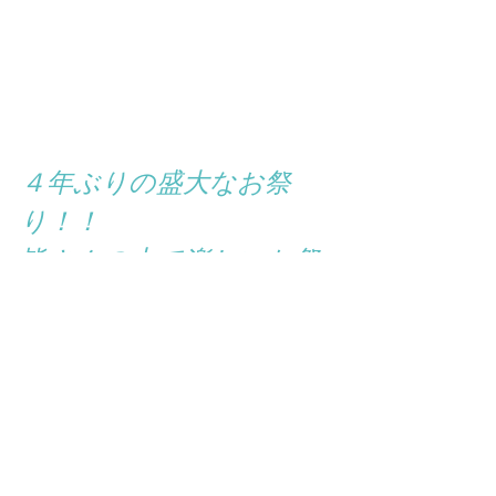
４年ぶりの盛大なお祭
り！！
皆さんの力で楽しいお祭
りを再興しましょう！！
感染症が５類へ移行され
たとはいえ、まだ油断し
てはいけません。
今年はお酒の提供もあり
ますが、
マナーを守り、